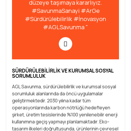
düzeye taşımaya kararlıyız.
#SavunmaSanayi #ArGe
#Sürdürülebilirlik #İnovasyon
#AGLSavunma "
SÜRDÜRÜLEBILIRLIK VE KURUMSAL SOSYAL
SORUMLULUK
AGL Savunma, sürdürülebilirlik ve kurumsal sosyal
sorumluluk alanlarında da öncü uygulamalar
geliştirmektedir. 2030 yılına kadar tüm
operasyonlarında karbon nötrlüğü hedefleyen
şirket, üretim tesislerinde %100 yenilenebilir enerji
kullanımına geçiş yapmayı planlamaktadır. Eko-
tasarım ilkeleri doğrultusunda, ürünlerinin çevresel