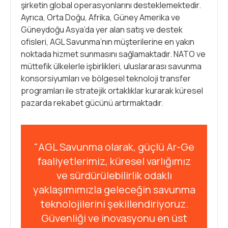
şirketin global operasyonlarını desteklemektedir.
Ayrıca, Orta Doğu, Afrika, Güney Amerika ve
Güneydoğu Asya’da yer alan satış ve destek
ofisleri, AGL Savunma’nın müşterilerine en yakın
noktada hizmet sunmasını sağlamaktadır. NATO ve
müttefik ülkelerle işbirlikleri, uluslararası savunma
konsorsiyumları ve bölgesel teknoloji transfer
programları ile stratejik ortaklıklar kurarak küresel
pazarda rekabet gücünü artırmaktadır.
"AGL Savunma olarak, güçlü Ar-Ge
faaliyetlerimiz, küresel varlığımız
ve sürdürülebilirlik odaklı
yaklaşımımızla geleceğin savunma
teknolojilerini şekillendiriyoruz.
Güvenliği ve inovasyonu en üst