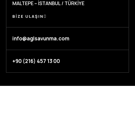
MALTEPE – İSTANBUL / TÜRKIYE
BIZE ULAŞIN
info@aglsavunma.com
+90 (216) 457 13 00
KURUMSAL
ÜRÜNLER
Hakkımızda
Tabancalar
Yönetim Kadromuz
Tüfekler & Keskin Nişancı
Vizyonumuz
Tüfekleri
Misyonumuz
Pompalı Tüfekler
Temel Değerlerimiz
Taktik Ekipmanlar &
Hakkımızda
Aksesuarlar