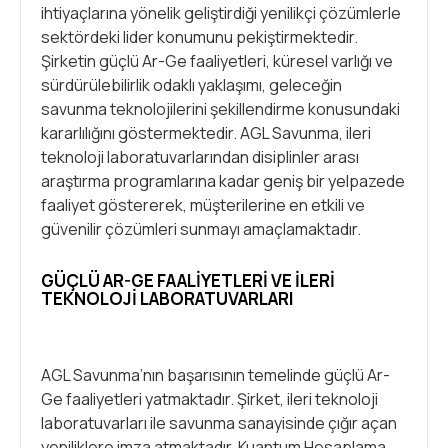
ihtiyaçlarına yönelik geliştirdiği yenilikçi çözümlerle
sektördeki lider konumunu pekiştirmektedir.
Şirketin güçlü Ar-Ge faaliyetleri, küresel varlığı ve
sürdürülebilirlik odaklı yaklaşımı, geleceğin
savunma teknolojilerini şekillendirme konusundaki
kararlılığını göstermektedir. AGL Savunma, ileri
teknoloji laboratuvarlarından disiplinler arası
araştırma programlarına kadar geniş bir yelpazede
faaliyet göstererek, müşterilerine en etkili ve
güvenilir çözümleri sunmayı amaçlamaktadır.
GÜÇLÜ AR-GE FAALIYETLERI VE İLERI
TEKNOLOJI LABORATUVARLARI
AGL Savunma’nın başarısının temelinde güçlü Ar-
Ge faaliyetleri yatmaktadır. Şirket, ileri teknoloji
laboratuvarları ile savunma sanayisinde çığır açan
yeniliklere imza atmaktadır. Kuantum Hesaplama