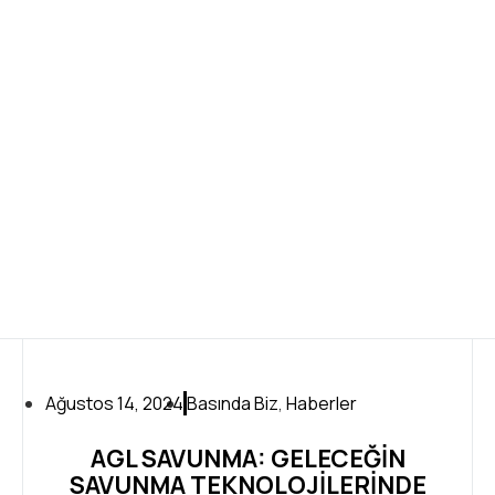
K
İ
İ
O
O
Ağustos 14, 2024
Basında Biz
,
Haberler
AGL SAVUNMA: GELECEĞIN
SAVUNMA TEKNOLOJILERINDE