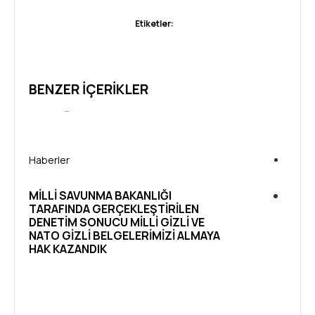
Etiketler:
BENZER İÇERIKLER
Haberler
Haber
MILLI SAVUNMA BAKANLIĞI
BAŞA
TARAFINDA GERÇEKLEŞTIRILEN
SONU
DENETIM SONUCU MILLI GIZLI VE
TÜRK
NATO GIZLI BELGELERIMIZI ALMAYA
BELG
HAK KAZANDIK
KAZA